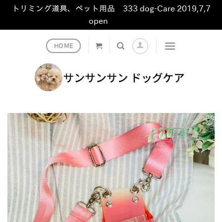
トリミング道具、ペット用品 333 dog-Care 2019,7,7
open
非表示
Skip
HOME
to
content