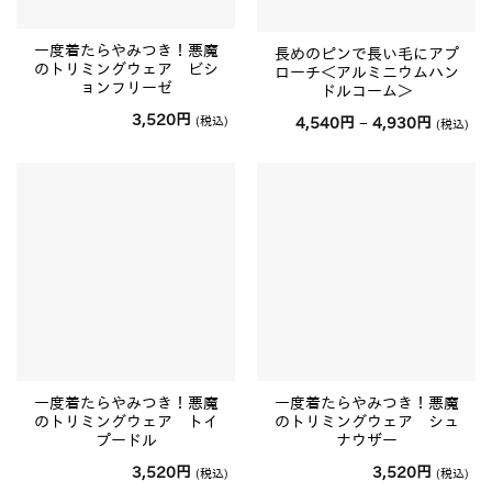
一度着たらやみつき！悪魔
長めのピンで長い毛にアプ
のトリミングウェア ビシ
ローチ＜アルミニウムハン
ョンフリーゼ
ドルコーム＞
3,520
円
価
(税込)
4,540
円
–
4,930
円
(税込)
格
帯:
4,540
円
–
4,930
円
一度着たらやみつき！悪魔
一度着たらやみつき！悪魔
のトリミングウェア トイ
のトリミングウェア シュ
プードル
ナウザー
3,520
円
3,520
円
(税込)
(税込)