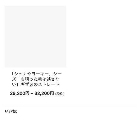
「シュナやヨーキー、シー
ズーも狙った毛は逃さな
い」ギザ刃のストレート
価
29,200
円
–
32,200
円
(税込)
格
帯:
29,200
円
いいね:
–
32,200
円