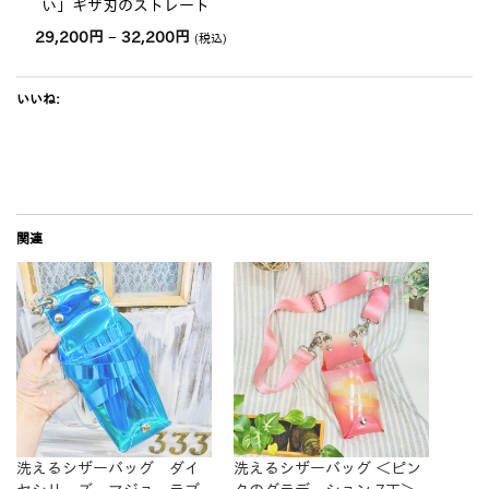
い」ギザ刃のストレート
価
29,200
円
–
32,200
円
(税込)
格
帯:
29,200
円
いいね:
–
32,200
円
関連
洗えるシザーバッグ ダイ
洗えるシザーバッグ ＜ピン