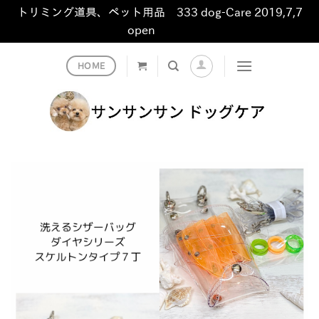
トリミング道具、ペット用品 333 dog-Care 2019,7,7
open
非表示
Skip
HOME
to
content