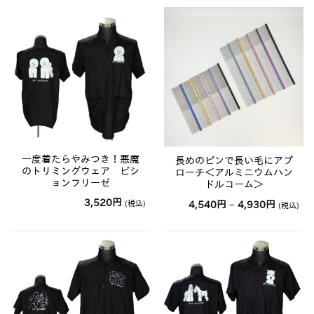
一度着たらやみつき！悪魔
長めのピンで長い毛にアプ
のトリミングウェア ビシ
ローチ＜アルミニウムハン
ョンフリーゼ
ドルコーム＞
3,520
円
価
(税込)
4,540
円
–
4,930
円
(税込)
格
帯:
4,540
円
–
4,930
円