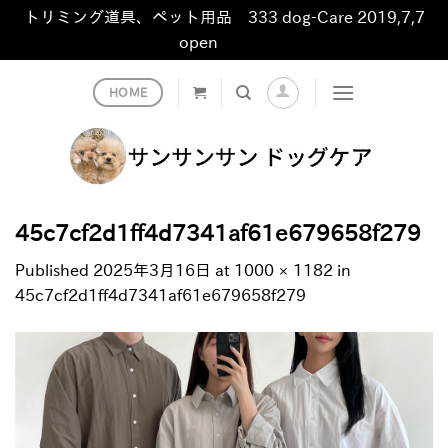
トリミング道具、ペット用品 333 dog-Care 2019,7,7
open
非表示
Skip
HOME
to
content
45c7cf2d1ff4d7341af61e679658f279
Published
2025年3月16日
at
1000 × 1182
in
45c7cf2d1ff4d7341af61e679658f279