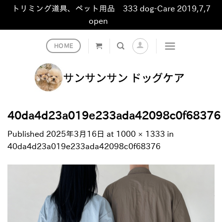
トリミング道具、ペット用品 333 dog-Care 2019,7,7
open
非表示
Skip
HOME
to
content
40da4d23a019e233ada42098c0f68376
Published
2025年3月16日
at
1000 × 1333
in
40da4d23a019e233ada42098c0f68376