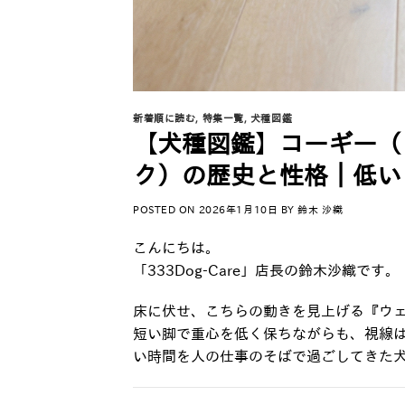
新着順に読む
,
特集一覧
,
犬種図鑑
【犬種図鑑】コーギー（
ク）の歴史と性格｜低い
POSTED ON
2026年1月10日
BY
鈴木 沙織
こんにちは。
「333Dog-Care」店長の鈴木沙織です。
床に伏せ、こちらの動きを見上げる『ウ
短い脚で重心を低く保ちながらも、視線
い時間を人の仕事のそばで過ごしてきた