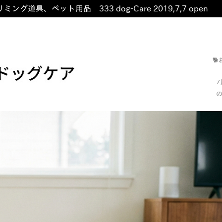
ミング道具、ペット用品 333 dog-Care 2019,7,7 open
非

の