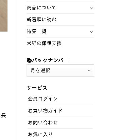
商品について
新着順に読む
特集一覧
犬猫の保護支援
📚バックナンバー
📚
バ
ッ
サービス
ク
ナ
会員ログイン
ン
お買い物ガイド
バ
、長
ー
お問い合わせ
お気に入り