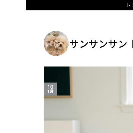
トリ
Skip
to
content
10
1月