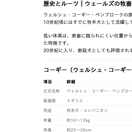
歴史とルーツ｜ウェールズの牧畜
ウェルシュ・コーギー・ペンブロークの
10世紀頃にはすでに牧羊犬として活躍し
低い体高は、家畜に蹴られにくい位置か
た特徴です。
20世紀に入り、家庭犬としても評価され
コーギー（ウェルシュ・コーギー
項目
詳細
正式名称
ウェルシュ・コーギー・ペンブロ
原産国
イギリス
用途
牧羊犬・コンパニオン
体重
約10〜12kg
体高
約25〜30cm