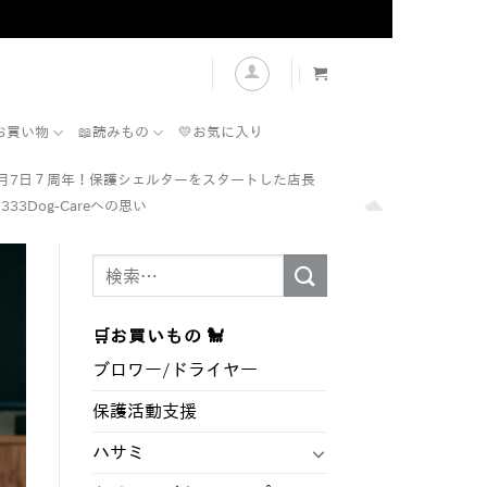
表示
お買い物
📖読みもの
💛お気に入り
7月7日７周年！保護シェルターをスタートした店長
333Dog-Careへの思い
検
索
対
🛒お買いもの 🐩
象:
ブロワー/ドライヤ―
保護活動支援
ハサミ