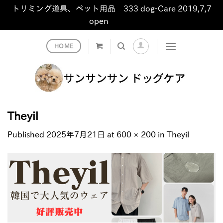
トリミング道具、ペット用品 333 dog-Care 2019,7,7
open
非表示
Skip
HOME
to
content
Theyil
Published
2025年7月21日
at
600 × 200
in
Theyil