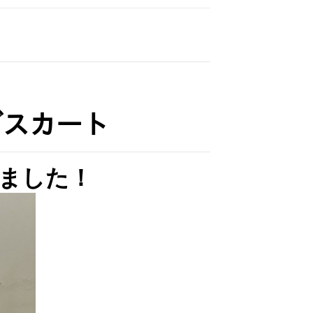
グスカート
来ました！