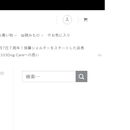
表示
お買い物
📖読みもの
💛お気に入り
7月7日７周年！保護シェルターをスタートした店長
333Dog-Careへの思い
プロ
検
索
対
象: