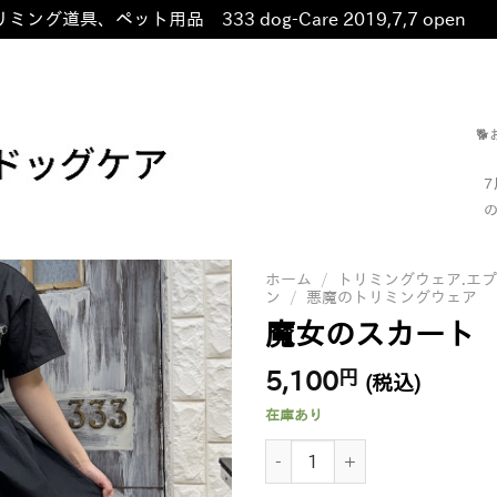
ミング道具、ペット用品 333 dog-Care 2019,7,7 open
非

の
ホーム
/
トリミングウェア.エ
ン
/
悪魔のトリミングウェア
魔女のスカート
5,100
円
(税込)
在庫あり
魔女のスカート個