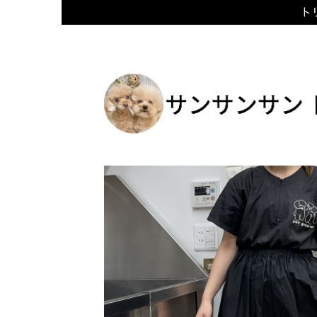
トリ
Skip
to
content