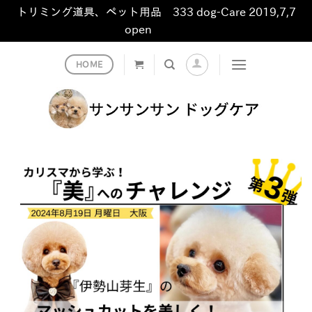
トリミング道具、ペット用品 333 dog-Care 2019,7,7
open
非表示
Skip
HOME
to
content