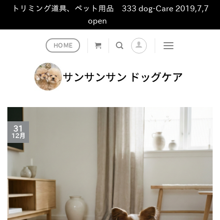
トリミング道具、ペット用品 333 dog-Care 2019,7,7
open
非表示
Skip
HOME
to
content
31
12月