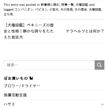
This entry was posted in
新着順に読む
,
特集一覧
,
犬種図鑑
and
tagged
コンパニオン
,
パピヨン
,
小型犬
,
犬の性格
,
犬の歴史
,
犬種図鑑
,
立ち耳
.
【犬種図鑑】ペキニーズの歴
史と性格｜静かな誇りをたた
テラヘルツとは何か？
えた宮廷犬
検
索
対
🛒お買いもの 🐩
象:
ブロワー/ドライヤ―
保護活動支援
ハサミ