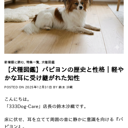
新着順に読む
,
特集一覧
,
犬種図鑑
【犬種図鑑】パピヨンの歴史と性格｜軽や
かな耳に受け継がれた知性
POSTED ON
2025年12月31日
BY
鈴木 沙織
こんにちは。
「333Dog-Care」店長の鈴木沙織です。
床に伏せ、耳を立てて周囲の音に静かに意識を向ける『パ
ピヨン』。