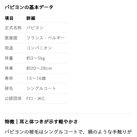
パピヨンの基本データ
項目
詳細
正式名称
パピヨン
原産国
フランス・ベルギー
用途
コンパニオン
体重
約3〜5kg
体高
約20〜28cm
寿命
13〜16歳
被毛
シングルコート
公認団体
FCI・JKC
特徴｜耳と体つきが示す軽やかさ
パピヨンの被毛はシングルコートで、絹のような手触りが