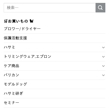
検
索
対
🛒お買いもの 🐩
象:
ブロワー/ドライヤ―
保護活動支援
ハサミ
トリミングウェア.エプロン
ケア商品
バリカン
モデルドッグ
ハサミ研ぎ
セミナー