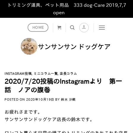
トリミング道具、ペット用品 333 dog-Care 2019,7,7
open
非表示
Skip
HOME
to
content
INSTAGRAM投稿
,
ミニコラム一覧
,
店長コラム
2020/7/20投稿のInstagramより 第一
話 ノアの腹巻
POSTED ON
2020年10月19日
BY
鈴木 沙織
お疲れさまです。
サンサンサンドッグケア店長の鈴木です。
ワンコと暮らす日常の様子やトリミングのあれこれを店長