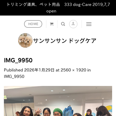
トリミング道具、ペット用品 333 dog-Care 2019,7,7
open
非表示
Skip
HOME
to
content
IMG_9950
Published
2026年1月29日
at
2560 × 1920
in
IMG_9950