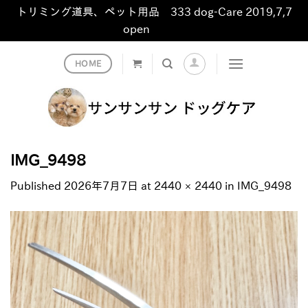
トリミング道具、ペット用品 333 dog-Care 2019,7,7
open
非表示
Skip
HOME
to
content
IMG_9498
Published
2026年7月7日
at
2440 × 2440
in
IMG_9498