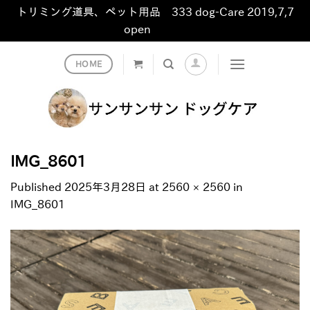
トリミング道具、ペット用品 333 dog-Care 2019,7,7
open
非表示
Skip
HOME
to
content
IMG_8601
Published
2025年3月28日
at
2560 × 2560
in
IMG_8601