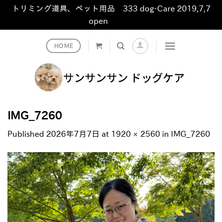
トリミング道具、ペット用品 333 dog-Care 2019,7,7
open
非表示
Skip
HOME
to
content
IMG_7260
Published
2026年7月7日
at
1920 × 2560
in
IMG_7260