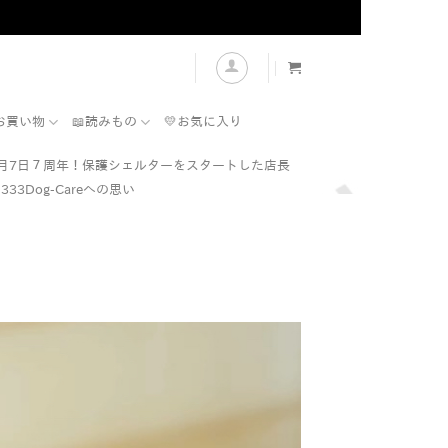
表示
お買い物
📖読みもの
💛お気に入り
7月7日７周年！保護シェルターをスタートした店長
333Dog-Careへの思い