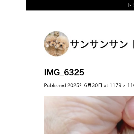
トリ
Skip
to
content
IMG_6325
Published
2025年6月30日
at
1179 × 11