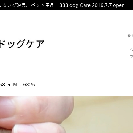
ミング道具、ペット用品 333 dog-Care 2019,7,7 open
非

の
68
in
IMG_6325