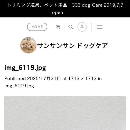
トリミング道具、ペット用品 333 dog-Care 2019,7,7
open
非表示
Skip
HOME
to
content
img_6119.jpg
Published
2025年7月31日
at
1713 × 1713
in
img_6119.jpg