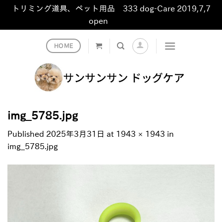
トリミング道具、ペット用品 333 dog-Care 2019,7,7
open
非表示
Skip
HOME
to
content
img_5785.jpg
Published
2025年3月31日
at
1943 × 1943
in
img_5785.jpg