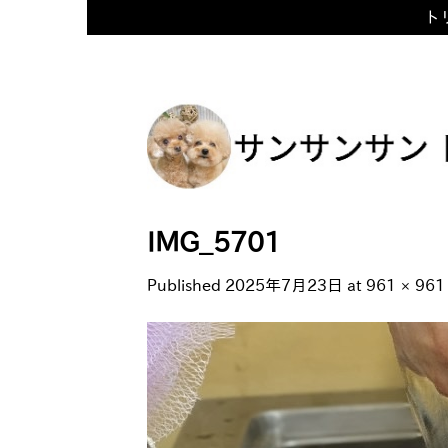
トリ
Skip
to
content
IMG_5701
Published
2025年7月23日
at
961 × 961