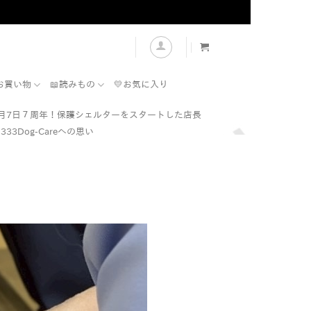
表示
お買い物
📖読みもの
💛お気に入り
7月7日７周年！保護シェルターをスタートした店長
333Dog-Careへの思い