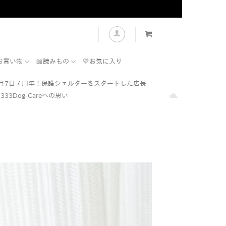
表示
お買い物
📖読みもの
💛お気に入り
7月7日７周年！保護シェルターをスタートした店長
333Dog-Careへの思い