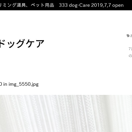
ミング道具、ペット用品 333 dog-Care 2019,7,7 open
非

の
0
in
img_5550.jpg