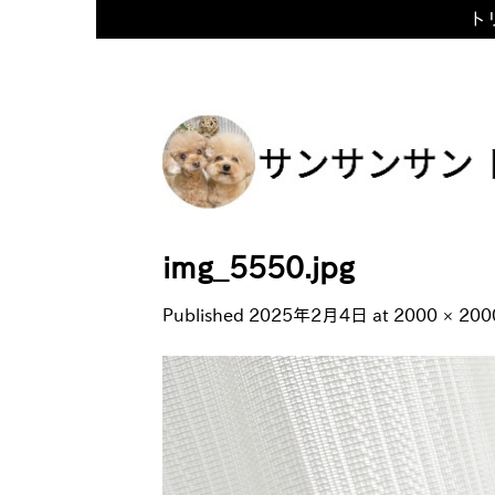
トリ
Skip
to
content
img_5550.jpg
Published
2025年2月4日
at
2000 × 200