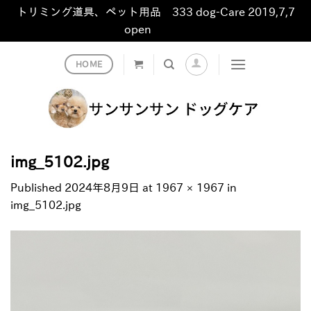
トリミング道具、ペット用品 333 dog-Care 2019,7,7
open
非表示
Skip
HOME
to
content
img_5102.jpg
Published
2024年8月9日
at
1967 × 1967
in
img_5102.jpg