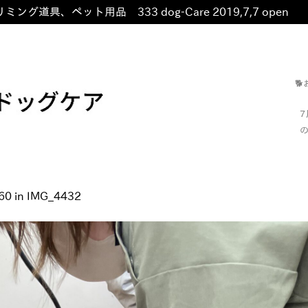
ミング道具、ペット用品 333 dog-Care 2019,7,7 open
非

の
60
in
IMG_4432