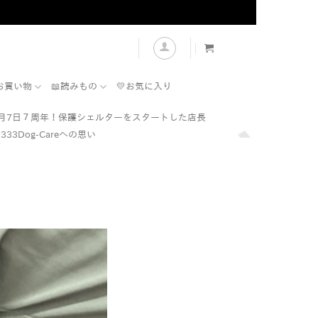
表示
お買い物
📖読みもの
💛お気に入り
7月7日７周年！保護シェルターをスタートした店長
333Dog-Careへの思い