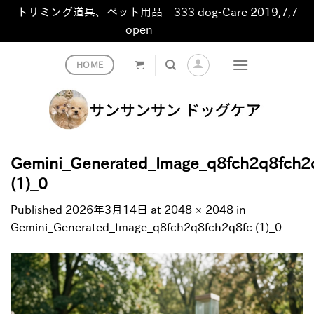
トリミング道具、ペット用品 333 dog-Care 2019,7,7
open
非表示
Skip
HOME
to
content
Gemini_Generated_Image_q8fch2q8fch2
(1)_0
Published
2026年3月14日
at
2048 × 2048
in
Gemini_Generated_Image_q8fch2q8fch2q8fc (1)_0