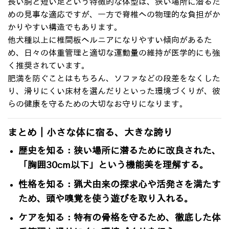
長い胴と短い足という特徴的な体型は、狭い場所に潜るた
めの見事な適応ですが、一方で脊椎への物理的な負担がか
かりやすい構造でもあります
。
他犬種以上に椎間板ヘルニアになりやすい傾向があるた
め、日々の体重管理と適切な運動量の維持が医学的にも強
く推奨されています
。
肥満を防ぐことはもちろん、ソファなどの段差をなくした
り、滑りにくい床材を選んだりといった環境づくりが、彼
らの健康を守るための大切なお守りになります
。
まとめ｜小さな体に宿る、大きな誇り
歴史を知る
：狭い場所に潜るために改良された、
「胸囲30cm以下」という機能美を理解する。
性格を知る
：猟犬由来の探求心や活発さを満たす
ため、頭や嗅覚を使う遊びを取り入れる。
ケアを知る
：特有の骨格を守るため、徹底した体