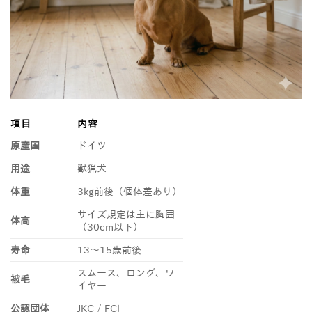
項目
内容
原産国
ドイツ
用途
獣猟犬
体重
3kg前後（個体差あり）
サイズ規定は主に胸囲
体高
（30cm以下）
寿命
13〜15歳前後
スムース、ロング、ワ
被毛
イヤー
公認団体
JKC / FCI