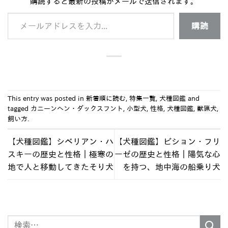
購読すると最新の投稿がメールで送信されます。
メールアドレスを入力...
購読
This entry was posted in
新着順に読む
,
特集一覧
,
犬種図鑑
and
tagged
カニーンヘン・ダックスフント
,
小型犬
,
性格
,
犬種図鑑
,
獣猟犬
,
飼い方
.
【犬種図鑑】シベリアン・ハ
【犬種図鑑】ビション・フリ
スキーの歴史と性格｜極寒の
ーゼの歴史と性格｜陽気な心
地で人と移動してきたそり犬
を持つ、地中海の船乗り犬
検