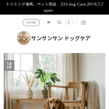
トリミング道具、ペット用品 333 dog-Care 2019,7,7
open
非表示
Skip
HOME
to
content
14
3月