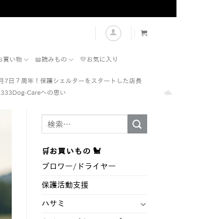
表示
お買い物
📖読みもの
💛お気に入り
7月7日７周年！保護シェルターをスタートした店長
333Dog-Careへの思い
検
索
対
🛒お買いもの 🐩
象:
ブロワー/ドライヤ―
保護活動支援
ハサミ