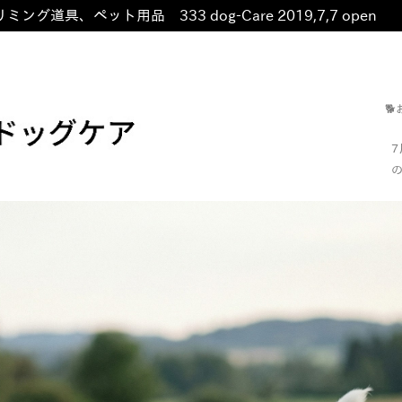
ミング道具、ペット用品 333 dog-Care 2019,7,7 open
非

の