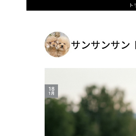
トリ
Skip
to
content
18
1月