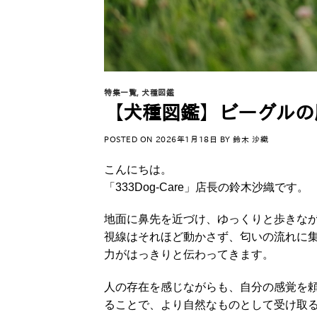
特集一覧
,
犬種図鑑
【犬種図鑑】ビーグルの
POSTED ON
2026年1月18日
BY
鈴木 沙織
こんにちは。
「333Dog-Care」店長の鈴木沙織です。
地面に鼻先を近づけ、ゆっくりと歩きな
視線はそれほど動かさず、匂いの流れに
力がはっきりと伝わってきます。
人の存在を感じながらも、自分の感覚を
ることで、より自然なものとして受け取