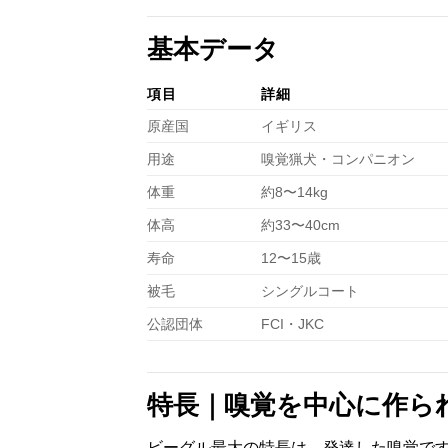
基本データ
項目
詳細
原産国
イギリス
用途
嗅覚猟犬・コンパニオン
体重
約8〜14kg
体高
約33〜40cm
寿命
12〜15歳
被毛
シングルコート
公認団体
FCI・JKC
特長｜嗅覚を中心に作ら
ビーグル最大の特長は、発達した嗅覚で