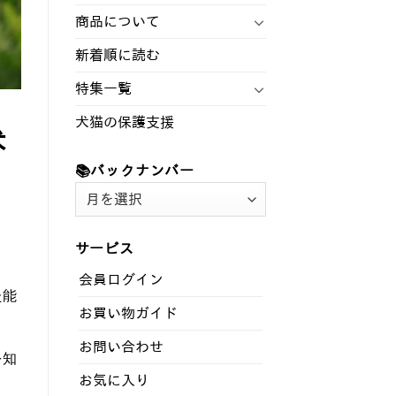
商品について
新着順に読む
特集一覧
犬猫の保護支援
犬
📚バックナンバー
📚
バ
ッ
サービス
ク
ナ
会員ログイン
ン
た能
お買い物ガイド
バ
ー
お問い合わせ
を知
お気に入り