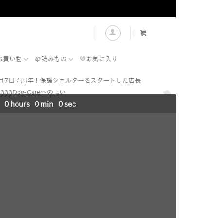
表示
お買い物
📖読みもの
💛お気に入り
7月7日７周年！保護シェルターをスタートした店長
333Dog-Careへの思い
0
hours
0
min
0
sec