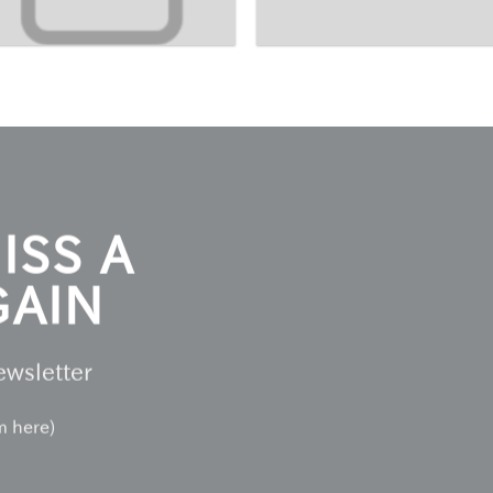
ISS A
GAIN
ewsletter
m here)