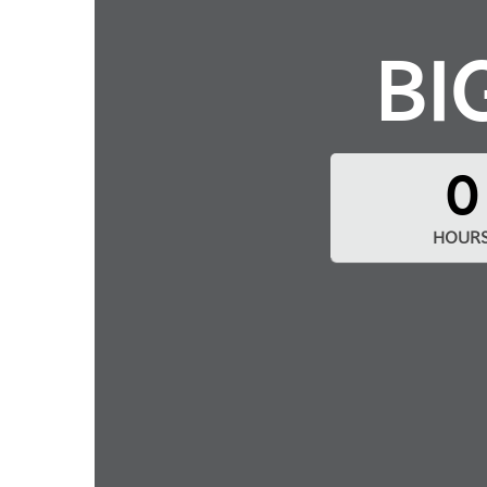
BI
0
HOUR