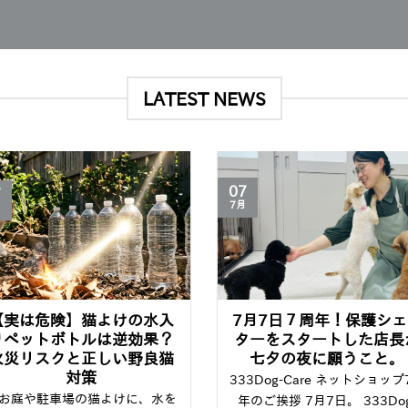
LATEST NEWS
07
7
7月
【実は危険】猫よけの水入
7月7日７周年！保護シェ
りペットボトルは逆効果？
ターをスタートした店長
火災リスクと正しい野良猫
七夕の夜に願うこと。
対策
333Dog-Care ネットショップ
お庭や駐車場の猫よけに、水を
年のご挨拶 7月7日。 333Dog