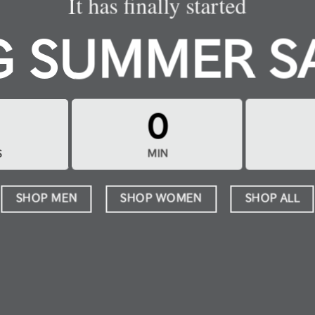
It has finally started
G SUMMER S
0
S
MIN
SHOP MEN
SHOP WOMEN
SHOP ALL