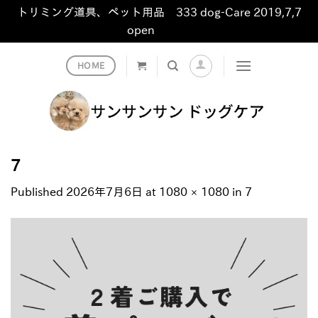
トリミング道具、ペット用品 333 dog-Care 2019,7,7
open
非表示
Skip
HOME
to
content
7
Published
2026年7月6日
at
1080 × 1080
in
7