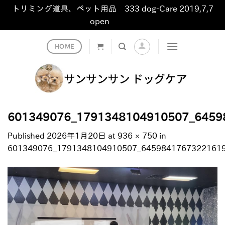
トリミング道具、ペット用品 333 dog-Care 2019,7,7
open
非表示
Skip
HOME
to
content
601349076_1791348104910507_6459
Published
2026年1月20日
at
936 × 750
in
601349076_1791348104910507_6459841767322161