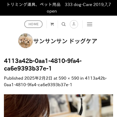
トリミング道具、ペット用品 333 dog-Care 2019,7,7
open
非表示
Skip
HOME
to
content
4113a42b-0aa1-4810-9fa4-
ca6e9393b37e-1
Published
2025年2月2日
at
590 × 590
in
4113a42b-
0aa1-4810-9fa4-ca6e9393b37e-1