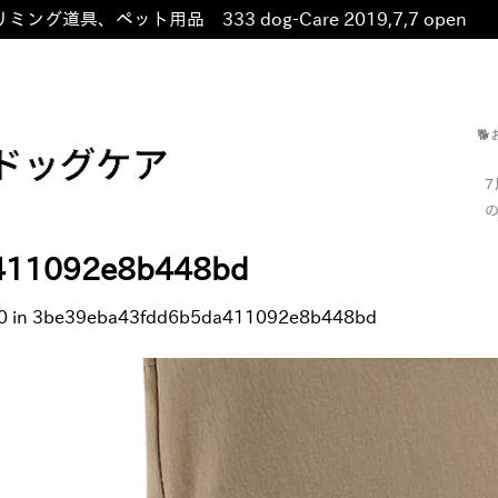
ミング道具、ペット用品 333 dog-Care 2019,7,7 open
非

の
411092e8b448bd
0
in
3be39eba43fdd6b5da411092e8b448bd