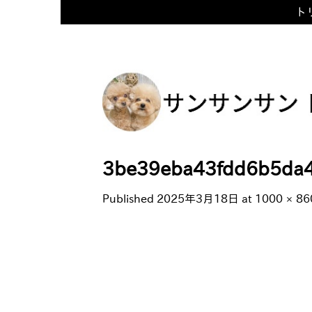
トリ
Skip
to
content
3be39eba43fdd6b5da
Published
2025年3月18日
at
1000 × 86