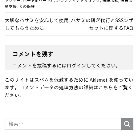
トリマー
,
ハートInハートzr
,
ボランティアトリミング
,
保護活動
,
保護活
動支援
,
犬の保護
.
大切なハサミを安心して使用
ハサミの研ぎ代行とSSSシザ
してもらうために
ーセットに関するFAQ
コメントを残す
コメントを投稿するには
ログイン
してください。
このサイトはスパムを低減するために Akismet を使ってい
ます。
コメントデータの処理方法の詳細はこちらをご覧く
ださい
。
検
索
対