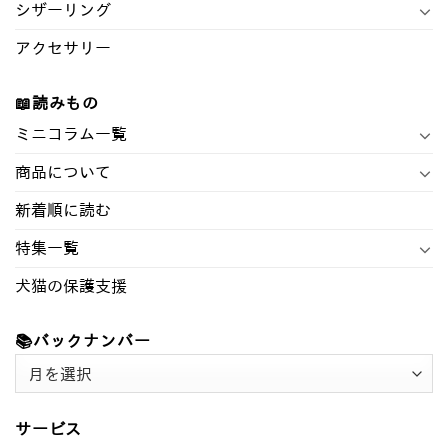
シザーリング
アクセサリー
📖読みもの
ミニコラム一覧
商品について
新着順に読む
特集一覧
犬猫の保護支援
📚バックナンバー
📚
バ
ッ
サービス
ク