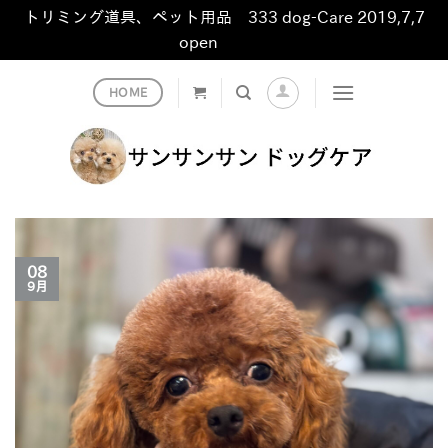
トリミング道具、ペット用品 333 dog-Care 2019,7,7
open
非表示
Skip
HOME
to
content
08
9月