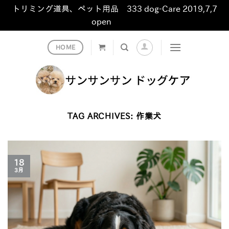
トリミング道具、ペット用品 333 dog-Care 2019,7,7
open
非表示
Skip
HOME
to
content
TAG ARCHIVES:
作業犬
18
3月