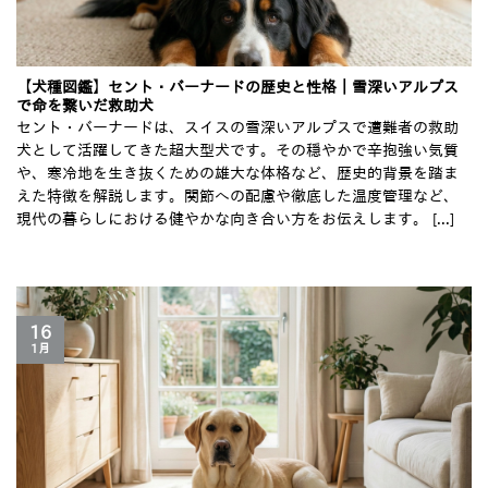
【犬種図鑑】セント・バーナードの歴史と性格｜雪深いアルプス
で命を繋いだ救助犬
セント・バーナードは、スイスの雪深いアルプスで遭難者の救助
犬として活躍してきた超大型犬です。その穏やかで辛抱強い気質
や、寒冷地を生き抜くための雄大な体格など、歴史的背景を踏ま
えた特徴を解説します。関節への配慮や徹底した温度管理など、
現代の暮らしにおける健やかな向き合い方をお伝えします。 [...]
16
1月