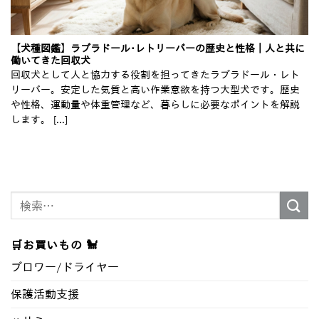
【犬種図鑑】ラブラドール･レトリーバーの歴史と性格｜人と共に
働いてきた回収犬
回収犬として人と協力する役割を担ってきたラブラドール・レト
リーバー。安定した気質と高い作業意欲を持つ大型犬です。歴史
や性格、運動量や体重管理など、暮らしに必要なポイントを解説
します。 [...]
検
索
対
🛒お買いもの 🐩
象:
ブロワー/ドライヤ―
保護活動支援