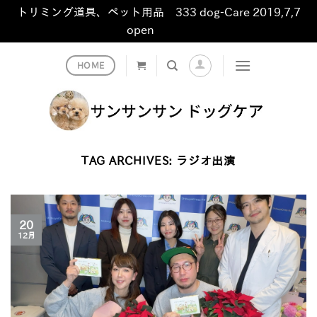
トリミング道具、ペット用品 333 dog-Care 2019,7,7
open
非表示
Skip
HOME
to
content
TAG ARCHIVES:
ラジオ出演
20
12月