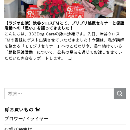
【ラジオ出演】渋谷クロスFMにて、プリプリ桃尻セミナーと保護
活動への「思い」を語ってきました！
こんにちは、333Dog-Careの鈴木沙織です。先日、渋谷クロス
FMの番組にゲスト出演させていただきました！今回は、私が講師
を務める「モモジリセミナー」へのこだわりや、長年続けている
「動物保護活動」について、公共の電波を通じてお話しさせてい
ただいた内容をレポートします。 [...]
検
索
対
🛒お買いもの 🐩
象:
ブロワー/ドライヤ―
保護活動支援