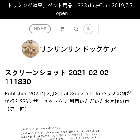
トリミング道具、ペット用品 333 dog-Care 2019,7,7
open
非表示
Skip
HOME
to
content
スクリーンショット 2021-02-02
111830
Published
2021年2月2日
at
366 × 515
in
ハサミの研ぎ
代行とSSSシザーセットを ご利用いただいたお客様の声
【第一回】