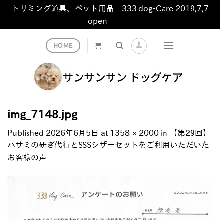
トリミング道具、ペット用品 333 dog-Care 2019,7,7
open
非表示
Skip
HOME
to
content
img_7148.jpg
Published
2026年6月5日
at
1358 × 2000
in
【第29回】
ハサミの研ぎ代行とSSSシザーセットをご利用いただいた
お客様の声