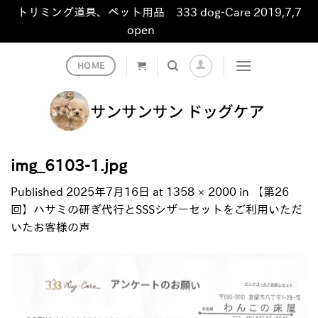
トリミング道具、ペット用品 333 dog-Care 2019,7,7
open
非表示
Skip
HOME
to
content
img_6103-1.jpg
Published
2025年7月16日
at
1358 × 2000
in
【第26
回】ハサミの研ぎ代行とSSSシザーセットをご利用いただ
いたお客様の声