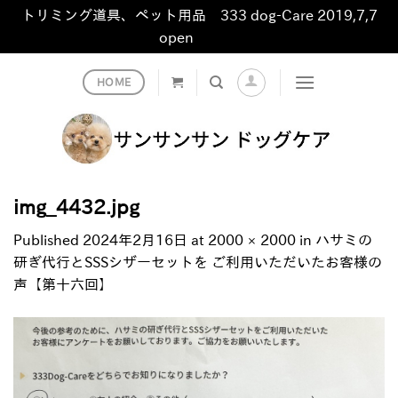
トリミング道具、ペット用品 333 dog-Care 2019,7,7
open
非表示
Skip
HOME
to
content
img_4432.jpg
Published
2024年2月16日
at
2000 × 2000
in
ハサミの
研ぎ代行とSSSシザーセットを ご利用いただいたお客様の
声【第十六回】