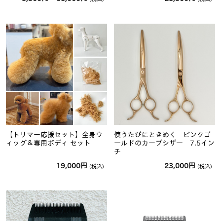
格
帯:
3,300
円
–
55,000
円
【トリマー応援セット】全身ウ
使うたびにときめく ピンクゴ
ィッグ＆専用ボディ セット
ールドのカーブシザー 7.5イン
チ
19,000
円
23,000
円
(税込)
(税込)