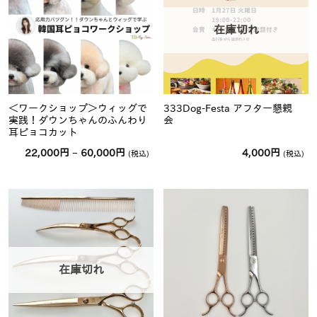
在庫切れ
＜ワークショップ＞ウィッグで
333Dog-Festa アフター懇親
実践！ダウンちゃんのふんわり
会
耳ピョコカット
価
22,000
円
–
60,000
円
4,000
円
(税込)
(税込)
格
帯:
22,000
円
–
60,000
円
在庫切れ