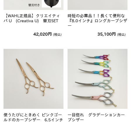
【WAHL正規品】クリエイティ
時短の必需品！！長くて便利な
バ U (Creativa U) 替刃SET
『8.0インチ』ロングカーブシザ
ー
42,020
円
35,100
円
(税込)
(税込)
使うたびにときめく ピンクゴー
一目惚れ グラデーションカー
ルドのカーブシザー 6.5インチ
ブシザー