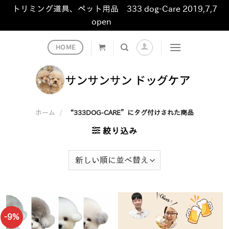
トリミング道具、ペット用品 333 dog-Care 2019,7,7
open
非表示
Skip
HOME
to
content
ホーム
/
“333DOG-CARE”にタグ付けされた商品
絞り込み
-9%