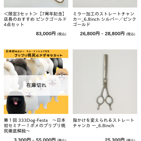
＜限定3セット＞【7周年記念】
ミラー加工のストレートチャン
店長のおすすめ ピンクゴールド
カー_6.8inch シルバー／ピンク
4点セット
ゴールド
価
83,000
円
26,800
円
–
28,800
円
(税込)
(税込)
格
帯:
26,800
円
–
28,800
円
在庫切れ
第１回 333Dog-Festa 〜日本
指かけを変えられるストレート
初セミナー！ポメのプリプリ桃
チャンカ ー_6.8inch
尻徹底解説〜
価
3,300
円
–
55,000
円
25,300
円
(税込)
(税込)