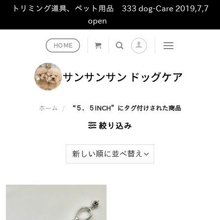
トリミング道具、ペット用品 333 dog-Care 2019,7,7
open
非表示
Skip
HOME
to
content
ホーム
/
“５．５INCH”にタグ付けされた商品
絞り込み