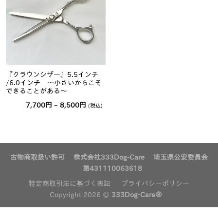
『クラウンシザー』5.5インチ
/6.0インチ 〜小さいからこそ
できることがある〜
価
7,700
円
–
8,500
円
(税込)
格
帯:
7,700
円
–
8,500
円
古物商取扱い許可 株式会社333Dog-Care 埼玉県公安委員会
第431110063618
特定商取引法に基づく表記
プライバシーポリシー
Copyright 2026 ©
333Dog-Care®