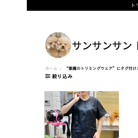
トリ
Skip
to
content
ホーム
/
“悪魔のトリミングウェア”にタグ付け
絞り込み