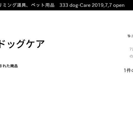
ミング道具、ペット用品 333 dog-Care 2019,7,7 open
非

の
された商品
1件