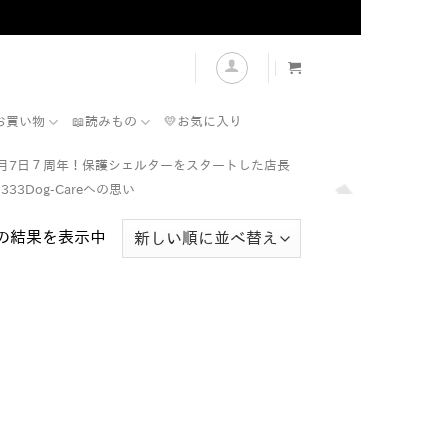
表示
お買い物
📖読みもの
💛お気に入り
7月7日７周年！保護シェルターをスタートした店長
333Dog-Careへの思い
の結果を表示中