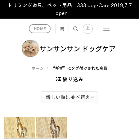
トリミング道具、ペット用品 333 dog-Care 2019,7,7
open
非表示
Skip
HOME
to
content
ホーム
/
“ギザ”にタグ付けされた商品
絞り込み