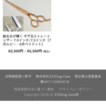
誕生石が輝く ギザ刃ストレート
シザー 7.0インチ/7.5インチ【7
月ルビー・8月ペリドット】
価
62,300
円
–
65,300
円
(税込)
格
帯:
62,300
円
–
65,300
円
古物商取扱い許可 株式会社333Dog-Care 埼玉県公安委員会
第431110063618
特定商取引法に基づく表記
プライバシーポリシー
Copyright 2026 ©
333Dog-Care®