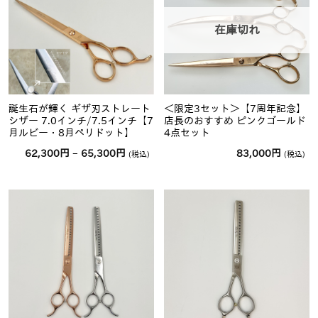
在庫切れ
誕生石が輝く ギザ刃ストレート
＜限定3セット＞【7周年記念】
シザー 7.0インチ/7.5インチ【7
店長のおすすめ ピンクゴールド
月ルビー・8月ペリドット】
4点セット
価
62,300
円
–
65,300
円
83,000
円
(税込)
(税込)
格
帯:
62,300
円
–
65,300
円