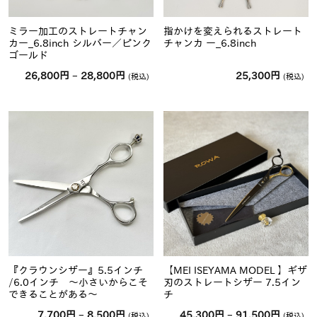
ミラー加工のストレートチャン
指かけを変えられるストレート
カー_6.8inch シルバー／ピンク
チャンカ ー_6.8inch
ゴールド
価
26,800
円
–
28,800
円
25,300
円
(税込)
(税込)
格
帯:
26,800
円
–
28,800
円
『クラウンシザー』5.5インチ
【MEI ISEYAMA MODEL 】ギザ
/6.0インチ 〜小さいからこそ
刃のストレートシザー 7.5イン
できることがある〜
チ
価
価
7,700
円
–
8,500
円
45,300
円
–
91,500
円
(税込)
(税込)