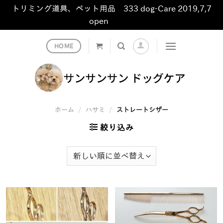
トリミング道具、ペット用品 333 dog-Care 2019,7,7
open
非表示
Skip
HOME
to
content
ホーム
/
ハサミ
/
ストレートシザー
絞り込み