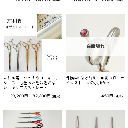
格
格
帯:
帯:
7,700
45,300
円
円
–
–
8,500
91,500
円
円
在庫切れ
左利き用「シュナやヨーキー、
保護中: 付け替えて可愛い♫ ラ
シーズーも狙った毛は逃さな
インストーンの小指かけ
い」ギザ刃のストレート
価
29,200
円
–
32,200
円
450
円
(税込)
(税込)
格
帯:
29,200
円
–
32,200
円