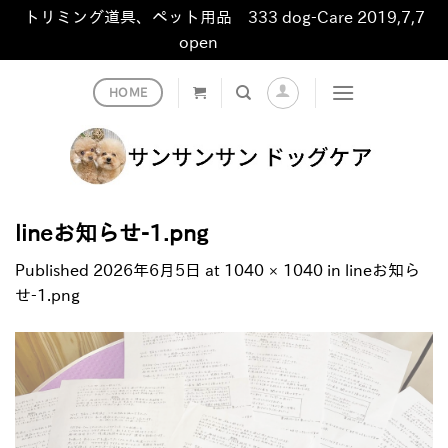
トリミング道具、ペット用品 333 dog-Care 2019,7,7
open
非表示
Skip
HOME
to
content
lineお知らせ-1.png
Published
2026年6月5日
at
1040 × 1040
in
lineお知ら
せ-1.png