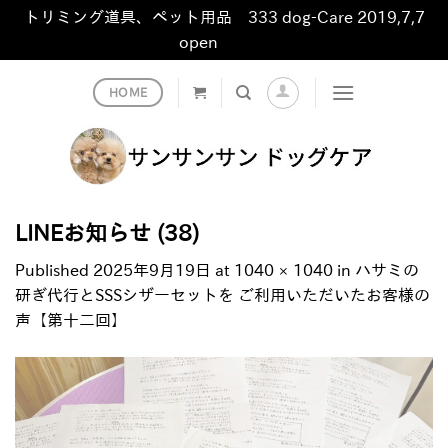
トリミング道具、ペット用品 333 dog-Care 2019,7,7
open
非表示
Skip
HOME
to
content
LINEお知らせ (38)
Published
2025年9月19日
at
1040 × 1040
in
ハサミの
研ぎ代行とSSSシザーセットを ご利用いただいたお客様の
声【第十二回】