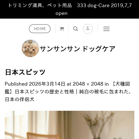
トリミング道具、ペット用品 333 dog-Care 2019,7,7
open
非表示
Skip
HOME
to
content
日本スピッツ
Published
2026年3月14日
at
2048 × 2048
in
【犬種図
鑑】日本スピッツの歴史と性格｜純白の被毛に包まれた、
日本の伴侶犬