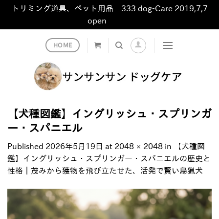
トリミング道具、ペット用品 333 dog-Care 2019,7,7
open
非表示
Skip
HOME
to
content
【犬種図鑑】イングリッシュ・スプリンガ
ー・スパニエル
Published
2026年5月19日
at
2048 × 2048
in
【犬種図
鑑】イングリッシュ・スプリンガー・スパニエルの歴史と
性格｜茂みから獲物を飛び立たせた、活発で賢い鳥猟犬