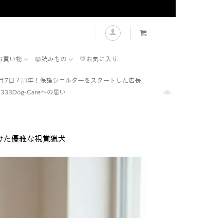
表示
お買い物
📖読みもの
💛お気に入り
7月7日７周年！保護シェルターをスタートした店長
333Dog-Careへの思い
けた優雅な視覚猟犬