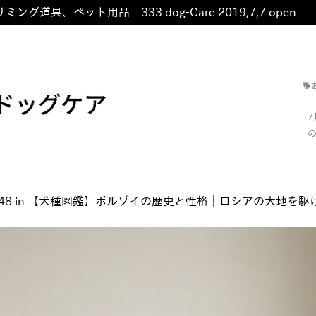
ミング道具、ペット用品 333 dog-Care 2019,7,7 open
非

の
48
in
【犬種図鑑】ボルゾイの歴史と性格｜ロシアの大地を駆