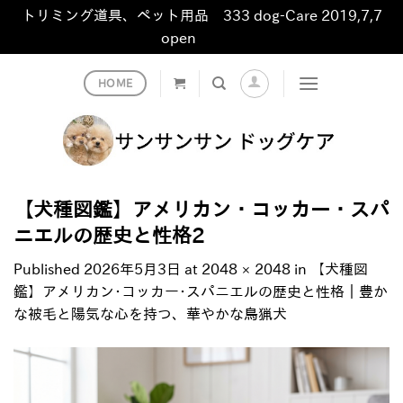
トリミング道具、ペット用品 333 dog-Care 2019,7,7
open
非表示
Skip
HOME
to
content
【犬種図鑑】アメリカン・コッカー・スパ
ニエルの歴史と性格2
Published
2026年5月3日
at
2048 × 2048
in
【犬種図
鑑】アメリカン･コッカー･スパニエルの歴史と性格｜豊か
な被毛と陽気な心を持つ、華やかな鳥猟犬