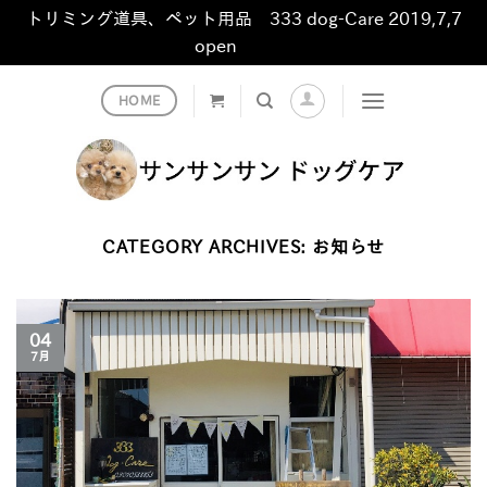
トリミング道具、ペット用品 333 dog-Care 2019,7,7
open
非表示
Skip
HOME
to
content
CATEGORY ARCHIVES:
お知らせ
04
7月