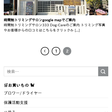
時間制トリミングサロンgoogle mapでご案内
時間制トリミングサロン333 Dog-Careのご案内 トリミング写真
やお客様からの口コミはこちらをクリック🖕 [...]
1
2
検
索
対
🛒お買いもの 🐩
象:
ブロワー/ドライヤ―
保護活動支援