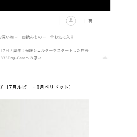
表示
お買い物
📖読みもの
💛お気に入り
7月7日７周年！保護シェルターをスタートした店長
333Dog-Careへの思い
インチ【7月ルビー・8月ペリドット】