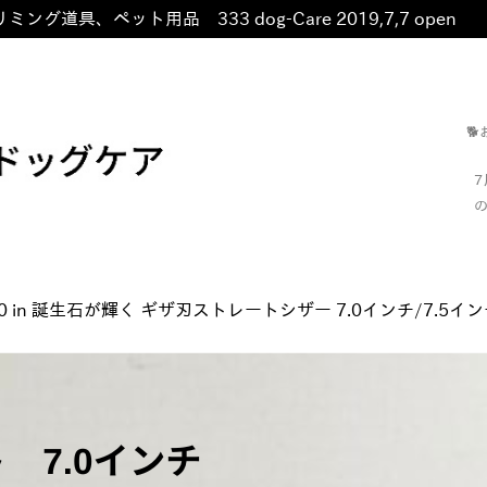
ミング道具、ペット用品 333 dog-Care 2019,7,7 open
非

の
0
in
誕生石が輝く ギザ刃ストレートシザー 7.0インチ/7.5