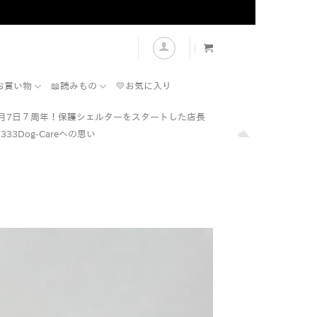
表示
お買い物
📖読みもの
💛お気に入り
7月7日７周年！保護シェルターをスタートした店長
333Dog-Careへの思い