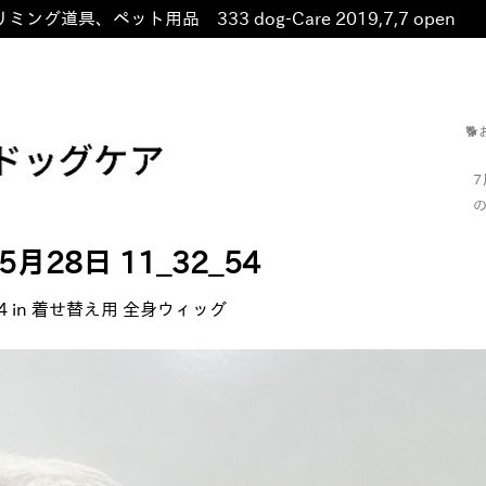
ミング道具、ペット用品 333 dog-Care 2019,7,7 open
非

の
年5月28日 11_32_54
4
in
着せ替え用 全身ウィッグ