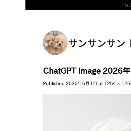
トリ
Skip
to
content
ChatGPT Image 2026
Published
2026年6月1日
at
1254 × 125